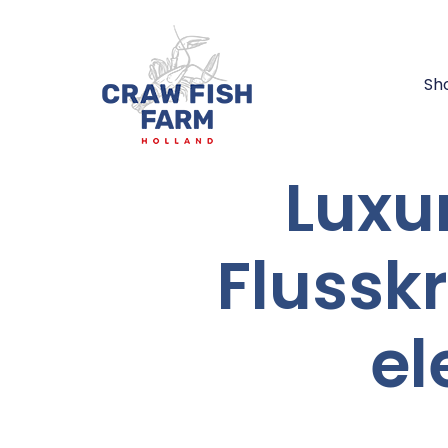
Sh
Luxu
Flusskr
el