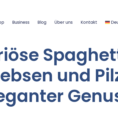
op
Business
Blog
Über uns
Kontakt
De
riöse Spaghett
ebsen und Pil
eganter Genu