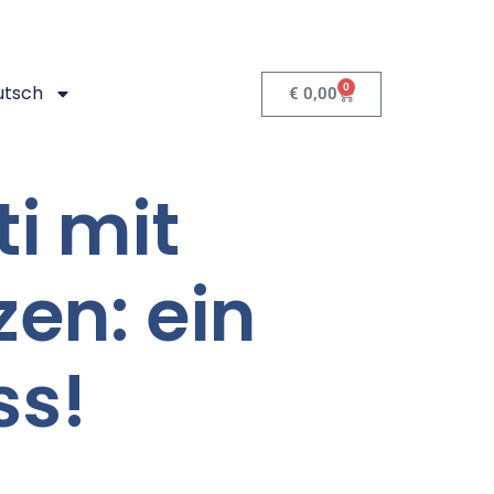
0
utsch
€
0,00
i mit
zen: ein
ss!