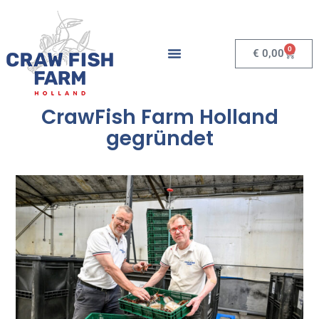
0
€
0,00
CrawFish Farm Holland
gegründet