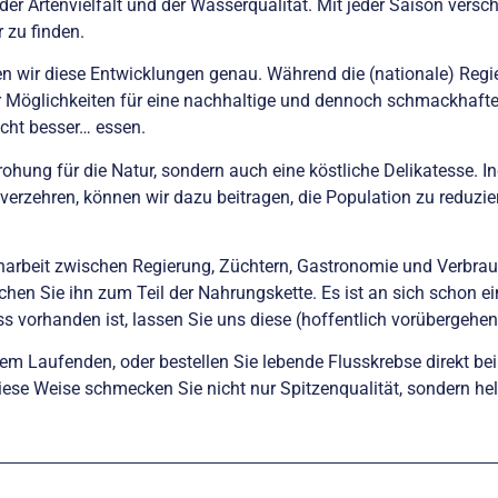
r Artenvielfalt und der Wasserqualität. Mit jeder Saison vers
 zu finden.
en wir diese Entwicklungen genau. Während die (nationale) Reg
ir Möglichkeiten für eine nachhaltige und dennoch schmackhaf
icht besser… essen.
rohung für die Natur, sondern auch eine köstliche Delikatesse. 
verzehren, können wir dazu beitragen, die Population zu reduzi
narbeit zwischen Regierung, Züchtern, Gastronomie und Verbr
hen Sie ihn zum Teil der Nahrungskette. Es ist an sich schon ein
ss vorhanden ist, lassen Sie uns diese (hoffentlich vorübergehe
em Laufenden, oder bestellen Sie lebende Flusskrebse direkt be
diese Weise schmecken Sie nicht nur Spitzenqualität, sondern he