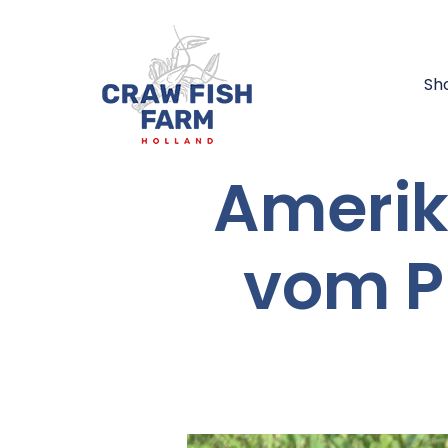
Sh
Amerik
vom P