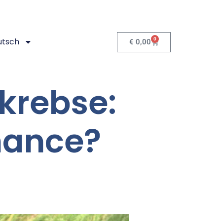
0
utsch
€
0,00
krebse:
hance?