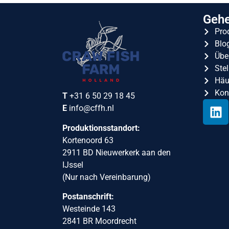
Gehe
Pro
Blo
Übe
Ste
Häuf
Kon
T
+31 6 50 29 18 45
E
info@cffh.nl
Produktionsstandort:
Kortenoord 63
2911 BD Nieuwerkerk aan den
IJssel
(Nur nach Vereinbarung)
Postanschrift:
Westeinde 143
2841 BR Moordrecht