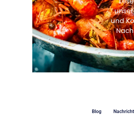
Lese
unser
und Ko
Nachr
Blog
Nachrich