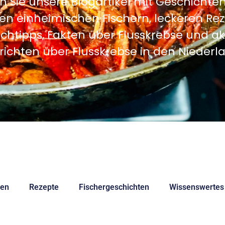
n Sie unsere Blogartikel mit Geschichte
en einheimischen Fischern, leckeren Re
chtipps, Fakten über Flusskrebse und ak
ichten über Flusskrebse in den Nieder
ten
Rezepte
Fischergeschichten
Wissenswertes