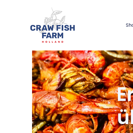
Sh
E
ü