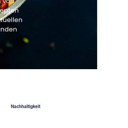
n von
zepten
tuellen
landen
Nachhaltigkeit