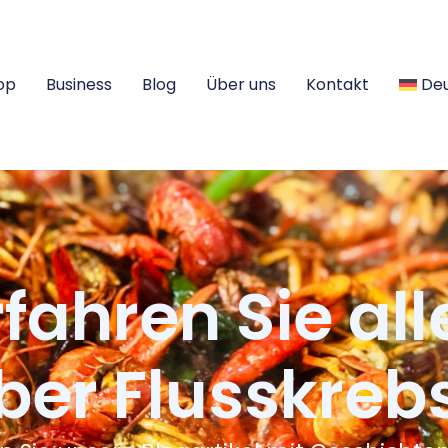
op
Business
Blog
Über uns
Kontakt
De
rfahren Sie all
ber Flusskreb