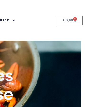
0
utsch
€
0,00
es
se