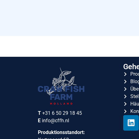
Gehe
Pro
Blo
Übe
Ste
Häuf
Kon
T
+31 6 50 29 18 45
E
info@cffh.nl
Produktionsstandort: