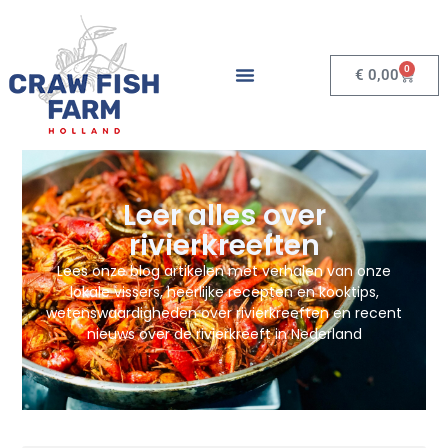
0
€
0,00
Leer alles over
rivierkreeften
Lees onze blog artikelen met verhalen van onze
lokale vissers, heerlijke recepten en kooktips,
wetenswaardigheden over rivierkreeften en recent
nieuws over de rivierkreeft in Nederland