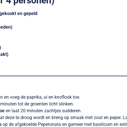
or 4 personen)
, gekookt en gepeld
sneden)
)
hakt)
n en voeg de paprika, ui en knoflook toe.
 minuten tot de groenten licht slinken.
toe
en laat 20 minuten zachtjes sudderen.
at deze te droog wordt en breng op smaak met zout en peper. La
s
op de afgekoelde Peperonata en garneer met basilicum en extra 