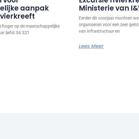
 voor
Excursie rivierkr
lijke aanpak
Ministerie van I
vierkreeft
Eerder dit voorjaar mochten we 
organiseren voor een zeer geïnt
ds hoger op de maatschappelijke
van Infrastructuur en
r liefst 34.321
Lees Meer