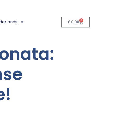
0
derlands
€
0,00
ronata:
nse
e!