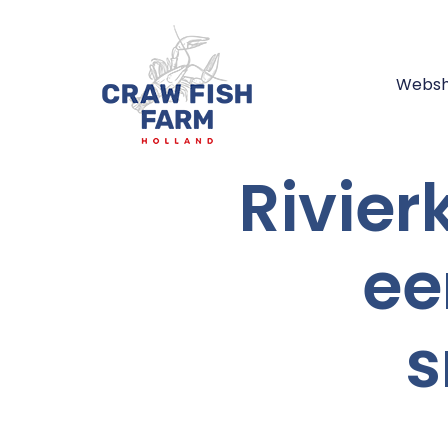
Webs
Rivier
ee
s