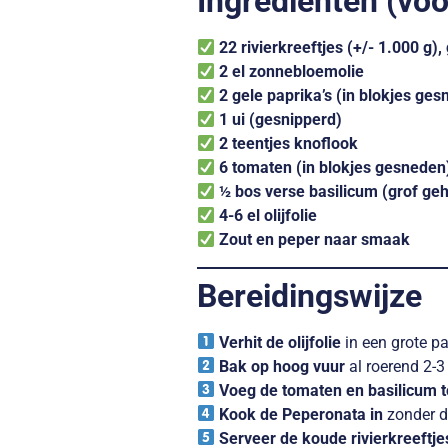
Ingrediënten (vo
22 rivierkreeftjes (+/- 1.000 g)
2 el zonnebloemolie
2 gele paprika’s (in blokjes ge
1 ui (gesnipperd)
2 teentjes knoflook
6 tomaten (in blokjes gesneden
½ bos verse basilicum (grof ge
4-6 el olijfolie
Zout en peper naar smaak
Bereidingswijze
Verhit de olijfolie
in een grote pa
Bak op hoog vuur
al roerend 2-3
Voeg de tomaten en basilicum 
Kook de Peperonata in
zonder d
Serveer de koude rivierkreeftje