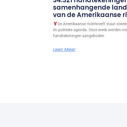
34.321 handtekeningen
samenhangende lande
van de Amerikaanse ri
De Amerikaanse rivierkreeft staat stee
én politieke agenda. Deze week werden maa
handtekeningen aangeboden
Lees Meer