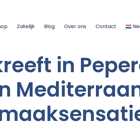
hop
Zakelijk
Blog
Over ons
Contact
Ne
kreeft in Pepe
n Mediterraa
maaksensati