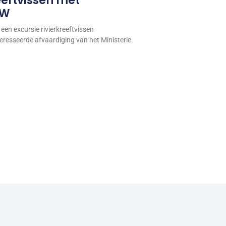
eeftvissen met
&W
een excursie rivierkreeftvissen
eresseerde afvaardiging van het Ministerie