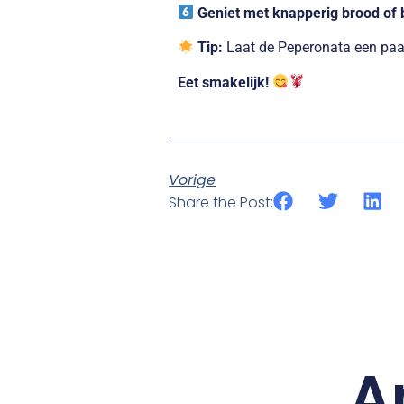
Geniet met knapperig brood of 
Tip:
Laat de Peperonata een paar
Eet smakelijk!
Vorige
Share the Post:
A