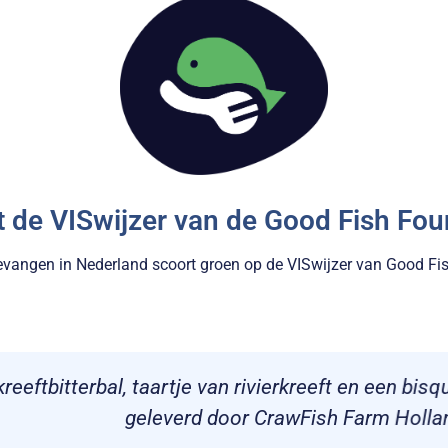
t de VISwijzer van de Good Fish Fou
gevangen in Nederland scoort groen op de VISwijzer van Good Fi
tje van rivierkreeft en een bisque van rivierkreeftje
erd door CrawFish Farm Holland. Uitstekende kwali