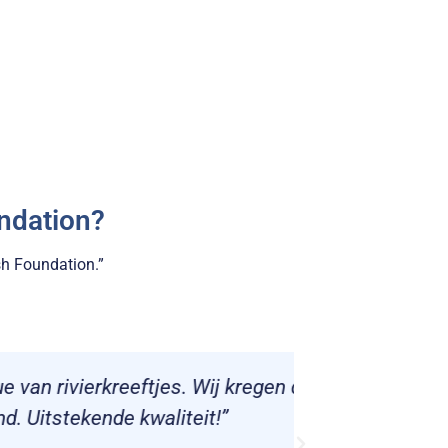
ndation?
sh Foundation.”
s. Wij kregen de rivierkreeft
"Kropsla 
teit!”