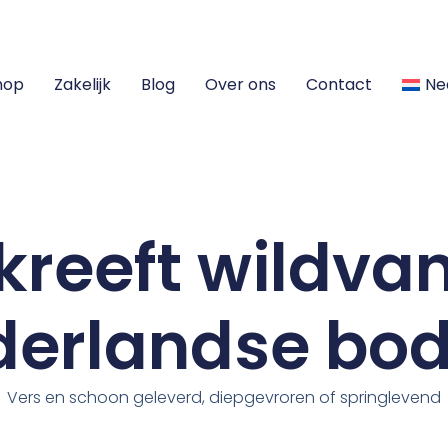
hop
Zakelijk
Blog
Over ons
Contact
Ne
rkreeft wildva
derlandse bo
Vers en schoon geleverd, diepgevroren of springlevend