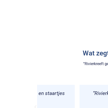
Wat zeg
“Rivierkreeft 
n staartjes
“Rivierkreeftbitterbal, taar
gelev