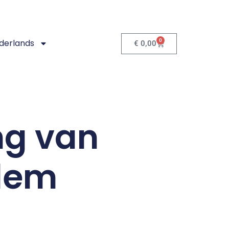
0
derlands
€
0,00
ng van
dem