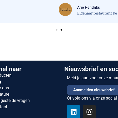
Arie Hendriks
Eigenaar restaurant De Heeren van Liemeer
nel naar
Nieuwsbrief en soc
ducten
Meld je aan voor onze maand
g
r ons
Aanmelden nieuwsbrief
ature
Of volg ons via onze social
lgestelde vragen
tact