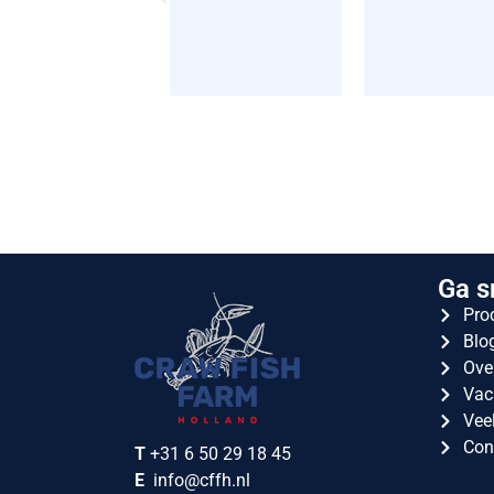
Ga s
Pro
Blo
Ove
Vac
Vee
Con
T
+31 6 50 29 18 45
E
info@cffh.nl