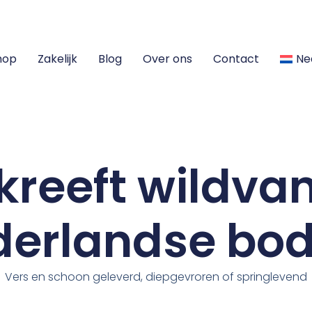
hop
Zakelijk
Blog
Over ons
Contact
Ne
rkreeft wildva
derlandse bo
Vers en schoon geleverd, diepgevroren of springlevend