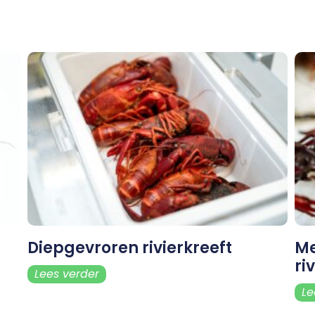
Diepgevroren rivierkreeft
Me
ri
Lees verder
Le