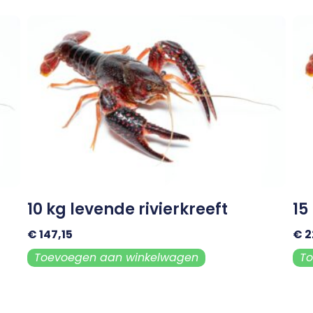
10 kg levende rivierkreeft
15
€
147,15
€
2
Toevoegen aan winkelwagen
To