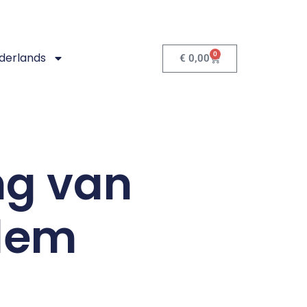
0
derlands
€
0,00
ng van
dem