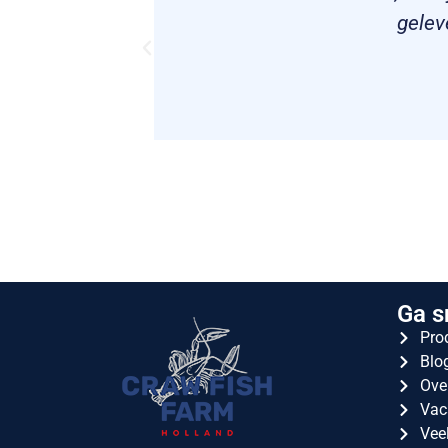
gelev
Ga s
Pro
Blo
Ove
Vac
Vee