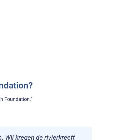
ndation?
sh Foundation.”
s. Wij kregen de rivierkreeft
"Kropsla 