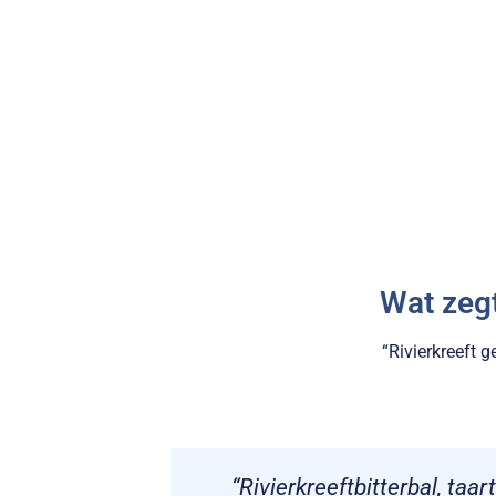
Wat zeg
“Rivierkreeft 
n staartjes
“Rivierkreeftbitterbal, taar