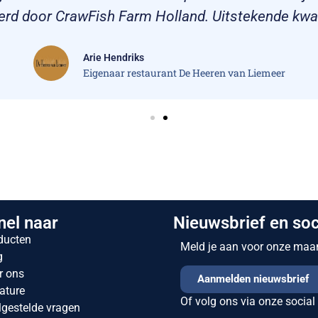
erd door CrawFish Farm Holland. Uitstekende kwali
Arie Hendriks
Eigenaar restaurant De Heeren van Liemeer
nel naar
Nieuwsbrief en soc
ducten
Meld je aan voor onze maand
g
r ons
Aanmelden nieuwsbrief
ature
Of volg ons via onze social
lgestelde vragen