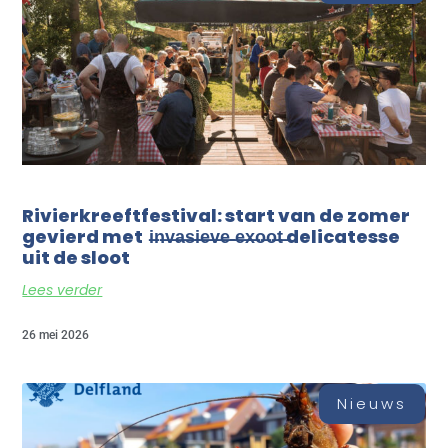
Rivierkreeftfestival: start van de zomer
gevierd met i̶n̶v̶a̶s̶i̶e̶v̶e̶ ̶e̶x̶o̶o̶t̶ delicatesse
uit de sloot
Lees verder
26 mei 2026
Nieuws