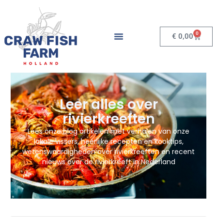
0
€
0,00
Leer alles over
rivierkreeften
Lees onze blog artikelen met verhalen van onze
lokale vissers, heerlijke recepten en kooktips,
wetenswaardigheden over rivierkreeften en recent
nieuws over de rivierkreeft in Nederland